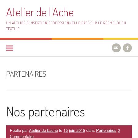
Aller
Atelier de l'Ache
au
contenu
UN ATELIER D'INSERTION PROFESSIONNELLE BASÉ SUR LE RÉEMPLOI DU
TEXTILE
PARTENAIRES
Nos partenaires
Publié par
Atelier de Lache
le
15 juin 2015
dans
Partenaires
0
Commentaire