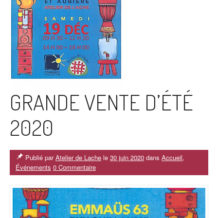
GRANDE VENTE D’ÉTÉ
2020
Publié par
Atelier de Lache
le
30 juin 2020
dans
Accueil
,
Événements
0 Commentaire