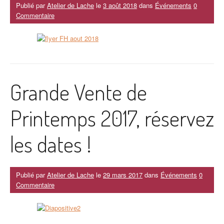
Publié par
Atelier de Lache
le
3 août 2018
dans
Événements
0
Commentaire
Grande Vente de
Printemps 2017, réservez
les dates !
Publié par
Atelier de Lache
le
29 mars 2017
dans
Événements
0
Commentaire