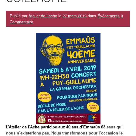
Publié par
Atelier de Lache
le
27 mars 2019
dans
Événements
0
Commentaire
L
’
Atelier de l
’
Ache participe aux 40 ans d
’
Emma
ü
s 63
sans qui
nous n
’
existerions pas. Nous transformons pour l’occasion le