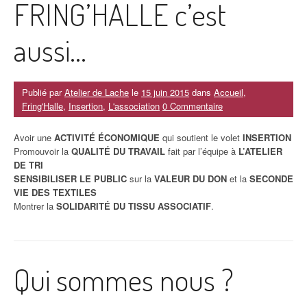
FRING’HALLE c’est
aussi…
Publié par
Atelier de Lache
le
15 juin 2015
dans
Accueil
,
Fring'Halle
,
Insertion
,
L'association
0 Commentaire
Avoir une
ACTIVITÉ ÉCONOMIQUE
qui soutient le volet
INSERTION
Promouvoir la
QUALITÉ DU TRAVAIL
fait par l’équipe à
L’ATELIER
DE TRI
SENSIBILISER LE PUBLIC
sur la
VALEUR DU DON
et la
SECONDE
VIE DES TEXTILES
Montrer la
SOLIDARITÉ DU TISSU ASSOCIATIF
.
Qui sommes nous ?