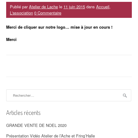
Publié par
Atelier de Lache
le
11 juin 2015
dans
Accueil
,
L'association
0 Commentaire
Merci de cliquer sur notre logo… mise à jour en cours !
Merci
Rechercher :
Articles récents
GRANDE VENTE DE NOEL 2020
Présentation Vidéo Atelier de l’Ache et Fring’Halle