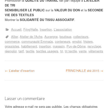
Promouvoir la
QUALITÉ DU TRAVAIL
fait par l’équipe à
L’ATELIER
DE TRI
SENSIBILISER LE PUBLIC
sur la
VALEUR DU DON
et la
SECONDE
VIE DES TEXTILES
Montrer la
SOLIDARITÉ DU TISSU ASSOCIATIF
.
Accueil
Fring'Halle
Insertion
L'association
Allier
Atelier de l’Ache
Auvergne
boutique
collecteurs
commerce
communauté Emmaüs
conteneurs
emploi
fripiers
grossistes
habillement
insertion
magasin
Puy-de-Dôme
recyclage
réemploi
tarif
textile
textiles usagers
tri
tri textile
vente
vêtements
N
←
L’atelier d’insertion
FRING’HALLE été 2015
→
a
v
i
Laisser un commentaire
g
Votre adresse e-mail ne sera pas publiée.
Les champs obligatoires