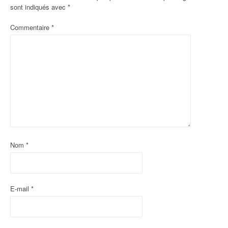
sont indiqués avec
*
a
Commentaire
*
t
i
o
n
d
'
a
Nom
*
r
t
E-mail
*
i
c