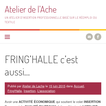
Aller
Atelier de l'Ache
au
contenu
UN ATELIER D'INSERTION PROFESSIONNELLE BASÉ SUR LE RÉEMPLOI DU
TEXTILE
FRING’HALLE c’est
aussi…
Publié par
Atelier de Lache
le
15 juin 2015
dans
Accueil
,
Fring'Halle
,
Insertion
,
L'association
Avoir une
ACTIVITÉ ÉCONOMIQUE
qui soutient le volet
INSERTION