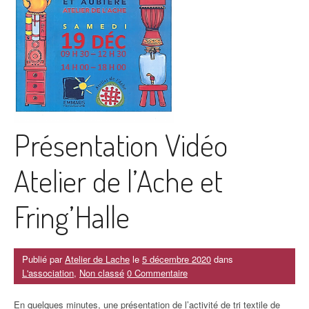
Présentation Vidéo
Atelier de l’Ache et
Fring’Halle
Publié par
Atelier de Lache
le
5 décembre 2020
dans
L'association
,
Non classé
0 Commentaire
En quelques minutes, une présentation de l’activité de tri textile de