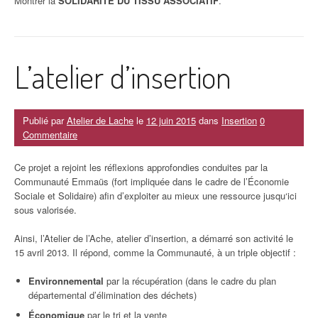
Montrer la
SOLIDARITÉ DU TISSU ASSOCIATIF
.
L’atelier d’insertion
Publié par
Atelier de Lache
le
12 juin 2015
dans
Insertion
0
Commentaire
Ce projet a rejoint les réflexions approfondies conduites par la
Communauté Emmaüs (fort impliquée dans le cadre de l’Économie
Sociale et Solidaire) afin d’exploiter au mieux une ressource jusqu‘ici
sous valorisée.
Ainsi, l’Atelier de l’Ache, atelier d’insertion, a démarré son activité le
15 avril 2013. Il répond, comme la Communauté, à un triple objectif :
Environnemental
par la récupération (dans le cadre du plan
départemental d’élimination des déchets)
Économique
par le tri et la vente