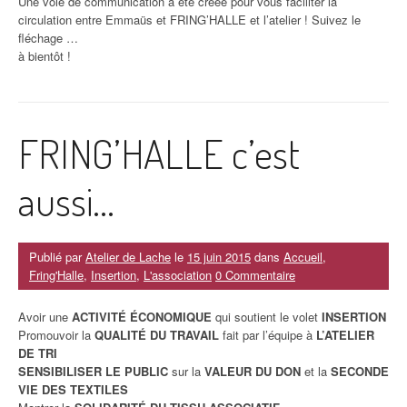
Une voie de communication a été créée pour vous faciliter la
circulation entre Emmaüs et FRING’HALLE et l’atelier ! Suivez le
fléchage …
à bientôt !
FRING’HALLE c’est
aussi…
Publié par
Atelier de Lache
le
15 juin 2015
dans
Accueil
,
Fring'Halle
,
Insertion
,
L'association
0 Commentaire
Avoir une
ACTIVITÉ ÉCONOMIQUE
qui soutient le volet
INSERTION
Promouvoir la
QUALITÉ DU TRAVAIL
fait par l’équipe à
L’ATELIER
DE TRI
SENSIBILISER LE PUBLIC
sur la
VALEUR DU DON
et la
SECONDE
VIE DES TEXTILES