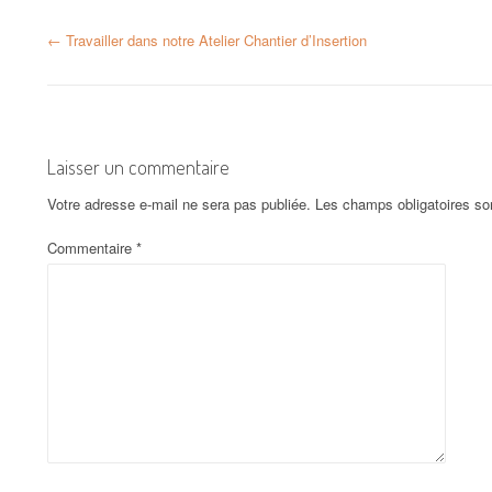
N
←
Travailler dans notre Atelier Chantier d’Insertion
a
v
Laisser un commentaire
i
Votre adresse e-mail ne sera pas publiée.
Les champs obligatoires so
g
Commentaire
*
a
t
i
o
n