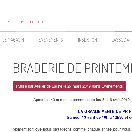
É SUR LE RÉEMPLOI DU TEXTILE
LE MAGASIN
ÉVÉNEMENTS
INSERTION
L’ASSOCIAT
PARTENAIR
BRADERIE DE PRINTEM
Publié par
Atelier de Lache
le
27 mars 2019
dans
Événements
Après les 40 ans de la communauté les 5 et 6 avril 2019,
LA GRANDE VENTE DE PRI
Samedi 13 avril de 10h à 12h30 et d
Moment fort que nous partageons comme chaque année pour vous fai