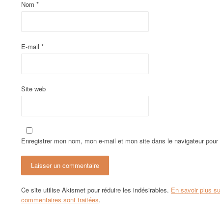
d
Nom
*
'
a
E-mail
*
r
t
Site web
i
c
Enregistrer mon nom, mon e-mail et mon site dans le navigateur pou
l
e
Ce site utilise Akismet pour réduire les indésirables.
En savoir plus s
commentaires sont traitées
.